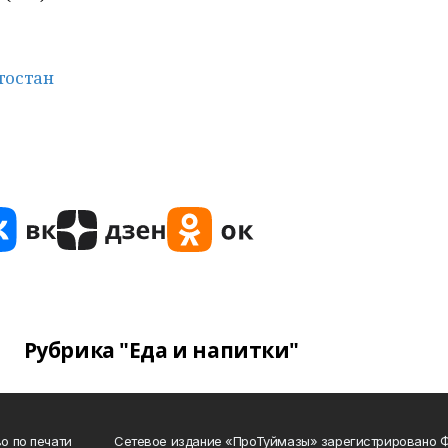
тостан
Рубрика "Еда и напитки"
о по печати
Сетевое издание «ПроТуймазы» зарегистрировано 