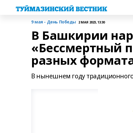
9 мая - День Победы
2 МАЯ 2023, 13:30
В Башкирии на
«Бессмертный п
разных формат
В нынешнем году традиционного 