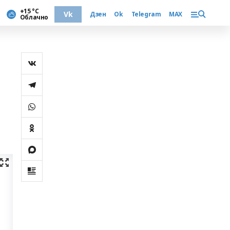
+15 °С
Vk
Дзен
Ok
Telegram
MAX
Облачно