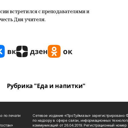
ссии встретился с преподавателями и
честь Дня учителя.
Рубрика "Еда и напитки"
о по печати
Сетевое издание «ПроТуймазы» зарегистрировано 
по надзору в сфере связи, информационных техноло
тостан»
коммуникаций от 26.04.2019. Регистрационный номе