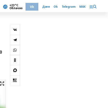
+23 °С
Vk
Дзен
Ok
Telegram
MAX
Облачно
в