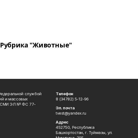
Рубрика "Животные"
Федеральной службой
Телефон
гий и массовых
8 (34782) 5-12-96
р СМИ ЭЛ № ФС 77-
Эл. почта
tvest@yandex.ru
Адрес
452750, Республика
Башкортостан, г. Туймазы, ул.
Мичурина, 20Б