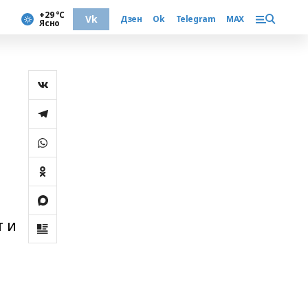
+29 °С
Vk
Дзен
Ok
Telegram
MAX
Ясно
и
т и