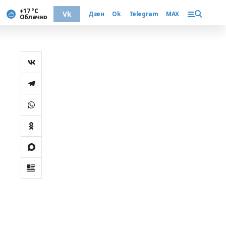
+17 °С
Vk
Дзен
Ok
Telegram
MAX
Облачно