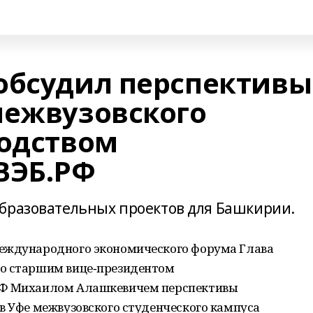
обсудил перспективы
межвузовского
водством
ВЭБ.РФ
бразовательных проектов для Башкирии.
международного экономического форума Глава
со старшим вице‑президентом
РФ Михаилом Алашкевичем перспективы
в Уфе межвузовского студенческого кампуса