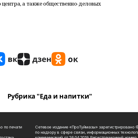
 центра, а также общественно-деловых
Рубрика "Еда и напитки"
о по печати
Сетевое издание «ПроТуймазы» зарегистрировано 
по надзору в сфере связи, информационных техноло
тостан»
коммуникаций от 26.04.2019. Регистрационный номе