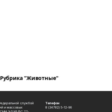
Рубрика "Животные"
Федеральной службой
Телефон
гий и массовых
8 (34782) 5-12-96
р СМИ ЭЛ № ФС 77-