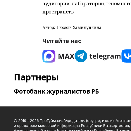
аудиторий, лабораторий, геномного
пространств.
Автор:
Гюзель Хамидуллина
Читайте нас
Партнеры
Фотобанк журналистов РБ
© 2019 - 2026 ПроТуймазы. Учредитель (соучредители): Агентств
и средствам массовой информации Республики Башкортостан,
Акционерное общество Издательский дом «Республика Башкор