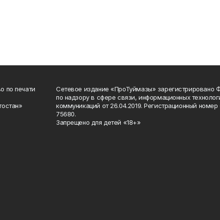
о по печати
Сетевое издание «ПроТуймазы» зарегистрировано 
по надзору в сфере связи, информационных техноло
тостан»
коммуникаций от 26.04.2019. Регистрационный номе
75680.
Запрещено для детей «18+»