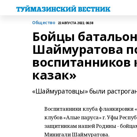
Общество
22 АВГУСТА 2022, 06:38
Бойцы батальо
Шаймуратова п
воспитанников 
казак»
«Шаймуратовцы» были растрога
Воспитанники клуба фланкировки 
клубов «Алые паруса» г. Уфы Респ
защитникам нашей Родины - бойцам
Минигали Шаймуратова.