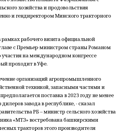
ьского хозяйства и продовольствия
енко и гендиректором Минского тракторного
в рамках рабочего визита официальной
 главе с Премьер-министром страны Романом
ю участия на международном конгрессе
рый проходит в Уфе.
печение организаций агропромышленного
йственной техникой, запасными частями и
предполагается поставка в 2023 году не менее
 дилеров завода в республике, - сказал
авительства РБ – министр сельского хозяйства
хника «МТЗ» востребована башкирскими
есных тракторов этого производителя