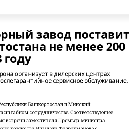
рный завод постави
тостана не менее 200
3 году
орона организует в дилерских центрах
ослегарантийное сервисное обслуживание,
 Республики Башкортостан и Минский
масштабном сотрудничестве. Соответствующее
мя встречи заместителя Премьер-министра
кого хозяйства Ильшата Фазрахманова с