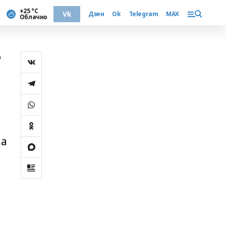
+25 °С
Vk
Дзен
Ok
Telegram
MAX
Облачно
т
 а