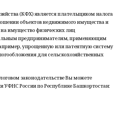
озяйства (КФХ) является плательщиком налога
ношении объектов недвижимого имущества и
у на имущество физических лиц
уальным предпринимателям, применяющим
апример, упрощенную или патентную систему
логообложения для сельскохозяйственных
логовом законодательстве Вы можете
ии УФНС России по Республике Башкортостан: