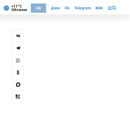
+17 °С
Vk
Дзен
Ok
Telegram
MAX
Облачно