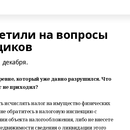
етили на вопросы
щиков
 декабря.
еревне, который уже давно разрушился. Что
г не приходил?
ть исчислять налог на имущество физических
ы не обратитесь в налоговую инспекцию с
ии объекта налогообложения, либо не внесете
недвижимости сведения о ликвидации этого