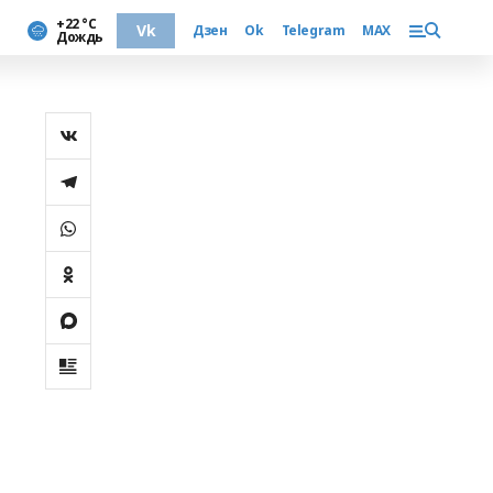
+22 °С
Vk
Дзен
Ok
Telegram
MAX
Дождь