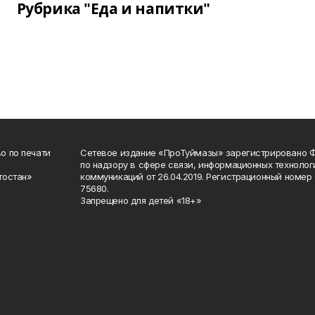
Рубрика "Еда и напитки"
о по печати
Сетевое издание «ПроТуймазы» зарегистрировано 
по надзору в сфере связи, информационных техноло
тостан»
коммуникаций от 26.04.2019. Регистрационный номе
75680.
Запрещено для детей «18+»