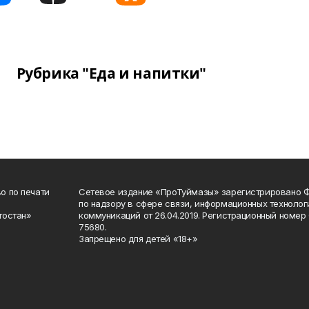
Рубрика "Еда и напитки"
о по печати
Сетевое издание «ПроТуймазы» зарегистрировано 
по надзору в сфере связи, информационных техноло
тостан»
коммуникаций от 26.04.2019. Регистрационный номе
75680.
Запрещено для детей «18+»