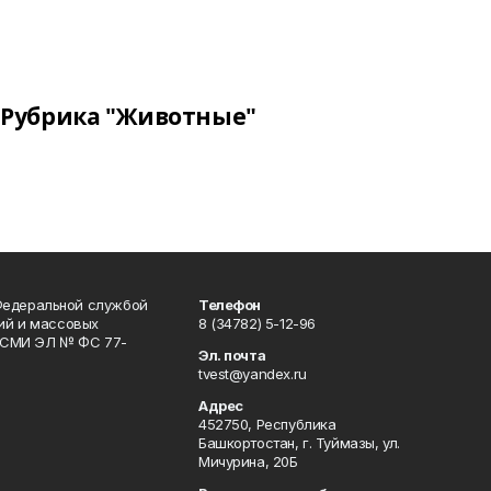
Рубрика "Животные"
Федеральной службой
Телефон
гий и массовых
8 (34782) 5-12-96
р СМИ ЭЛ № ФС 77-
Эл. почта
tvest@yandex.ru
Адрес
452750, Республика
Башкортостан, г. Туймазы, ул.
Мичурина, 20Б