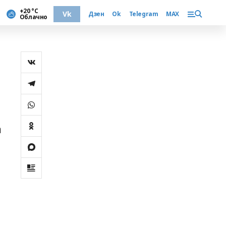
+20 °С
Vk
Дзен
Ok
Telegram
MAX
Облачно
а