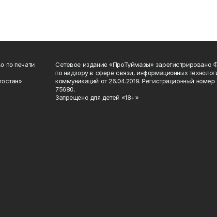
о по печати
Сетевое издание «ПроТуймазы» зарегистрировано 
по надзору в сфере связи, информационных техноло
тостан»
коммуникаций от 26.04.2019. Регистрационный номе
75680.
Запрещено для детей «18+»