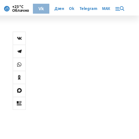
+23 °С
Vk
Дзен
Ok
Telegram
MAX
Облачно