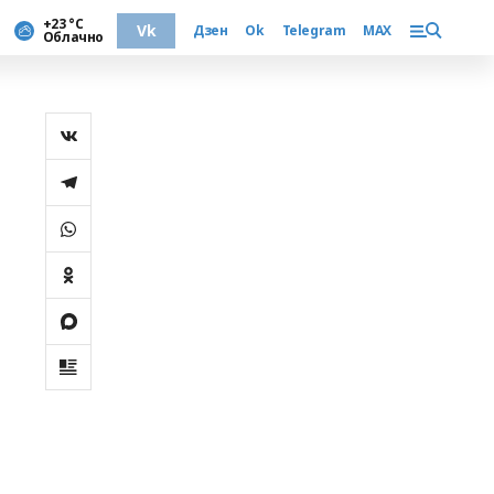
+23 °С
Vk
Дзен
Ok
Telegram
MAX
Облачно