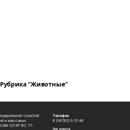
Рубрика "Животные"
Федеральной службой
Телефон
гий и массовых
8 (34782) 5-12-96
р СМИ ЭЛ № ФС 77-
Эл. почта