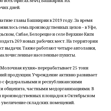
во всех офисах МФЦ Башкирии. Их
очих дней.
ативе главы Башкирии в 2019 году. За время
явилось семь производственных цехов – в Уфе,
ьском, Сибае, Белорецке и селе Верхние Киги
создать 269 новых рабочих мест. На территории
т выдачи. Также работают четыре автолавки,
 малочисленные населенные пункты.
«Молочная кухня» перерабатывает 25 тонн
ний продукции. Учреждение активно развивает
о с федеральными и республиканскими
и общепита, частными медорганизациями. В
я производственных площадок в Октябрьском
 – увеличение складских помещений.