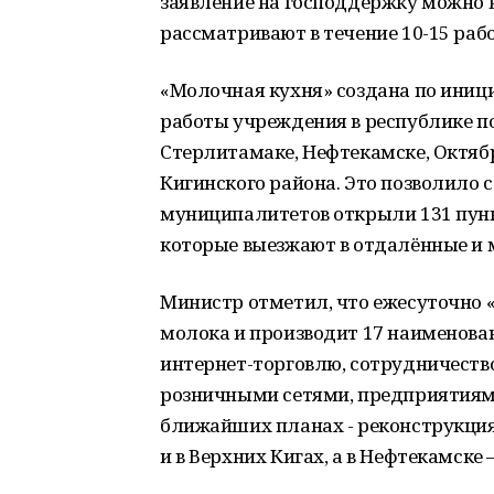
заявление на господдержку можно 
рассматривают в течение 10-15 раб
«Молочная кухня» создана по иници
работы учреждения в республике по
Стерлитамаке, Нефтекамске, Октябр
Кигинского района. Это позволило 
муниципалитетов открыли 131 пунк
которые выезжают в отдалённые и
Министр отметил, что ежесуточно 
молока и производит 17 наименова
интернет-торговлю, сотрудничеств
розничными сетями, предприятиям
ближайших планах - реконструкци
и в Верхних Кигах, а в Нефтекамске