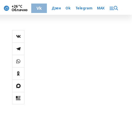
+26 °С
Vk
Дзен
Ok
Telegram
MAX
Облачно