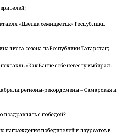
 зрителей;
пектакля «Цветик семицветик» Республики
финалиста сезона из Республики Татарстан;
 спектакль «Как Ванче себе невесту выбирал»
 набрали регионы-рекордсмены – Самарская и
о поздравлять с победой?
ю награждения победителей и лауреатов в