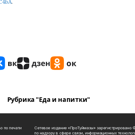
4C4bA
.
Рубрика "Еда и напитки"
о по печати
Сетевое издание «ПроТуймазы» зарегистрировано 
по надзору в сфере связи, информационных техноло