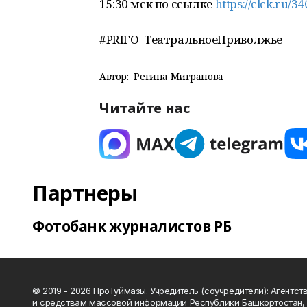
15:30 мск по ссылке
https://clck.ru/3
#PRIFO_ТеатральноеПриволжье
Автор:
Регина Мигранова
Читайте нас
Партнеры
Фотобанк журналистов РБ
© 2019 - 2026 ПроТуймазы. Учредитель (соучредители): Агентств
и средствам массовой информации Республики Башкортостан,