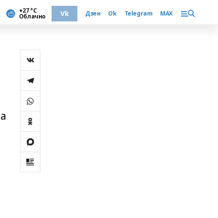
+27 °С
Vk
Дзен
Ok
Telegram
MAX
Облачно
на