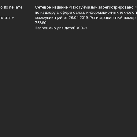
о по печати
Сетевое издание «ПроТуймазы» зарегистрировано 
по надзору в сфере связи, информационных техноло
тостан»
коммуникаций от 26.04.2019. Регистрационный номе
75680.
Запрещено для детей «18+»