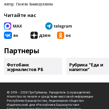
Автор:
Гюзель Хамидуллина
Читайте нас
Партнеры
Фотобанк
Рубрика "Еда и
журналистов РБ
напитки"
© 2019 - 2026 ПроТуймазы. Учредитель (соучредители):
Агентство по печати и средствам массовой информации
Республики Башкортостан, Акционерное общество
Издательский дом «Республика Башкортостан»
Главный редактор: Максютова Оксана Павловна