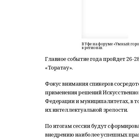
В Уфе на форуме «Умный горо
в регионах
Главное событие года пройдет 26-2
«Торатау».
Фокус внимания спикеров сосредото
применения решений Искусственног
Федерации и муниципалитетах, в то
их интеллектуальной зрелости.
По итогам сессии будут сформиров
внедрению наиболее успешных пра