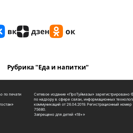
Рубрика "Еда и напитки"
о по печати
Сетевое издание «ПроТуймазы» зарегистрировано 
по надзору в сфере связи, информационных техноло
тостан»
коммуникаций от 26.04.2019. Регистрационный номе
75680.
Запрещено для детей «18+»