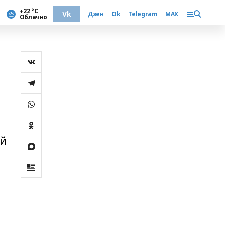
+22 °С
Vk
Дзен
Ok
Telegram
MAX
Облачно
ей