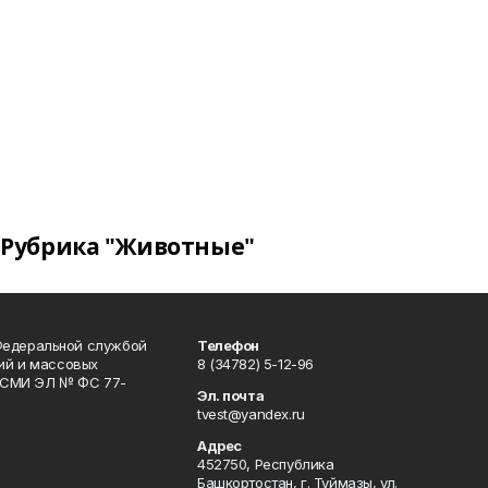
Рубрика "Животные"
Федеральной службой
Телефон
гий и массовых
8 (34782) 5-12-96
р СМИ ЭЛ № ФС 77-
Эл. почта
tvest@yandex.ru
Адрес
452750, Республика
Башкортостан, г. Туймазы, ул.