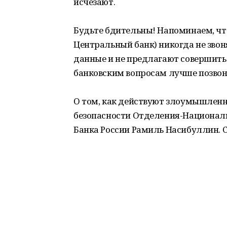
исчезают.
Будьте бдительны! Напоминаем, что
Центральный банк) никогда не зво
данные и не предлагают совершить
банковским вопросам лучше позвони
О том, как действуют злоумышленни
безопасности Отделения-Националь
Банка России Рамиль Насибуллин. 