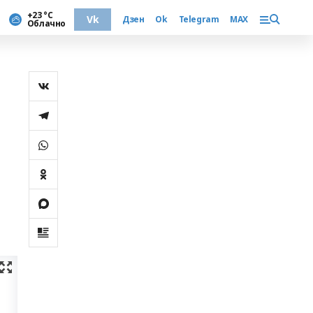
+23 °С
Vk
Дзен
Ok
Telegram
MAX
Облачно