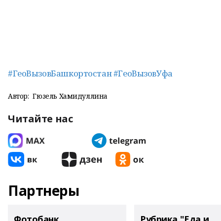
#ГеоВызовБашкортостан
#ГеоВызовУфа
Автор:
Гюзель Хамидуллина
Читайте нас
Партнеры
Фотобанк
Рубрика "Еда и