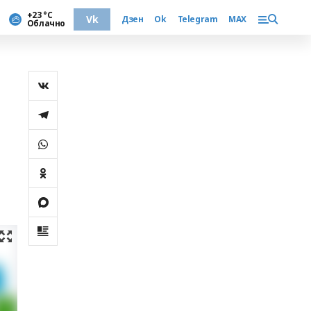
+23 °С
Vk
Дзен
Ok
Telegram
MAX
Облачно