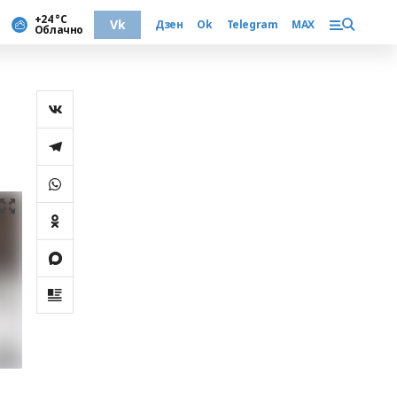
+24 °С
Vk
Дзен
Ok
Telegram
MAX
Облачно