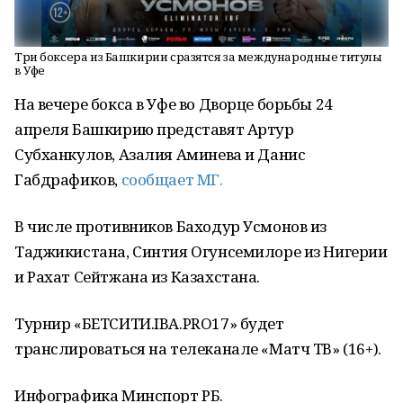
Три боксера из Башкирии сразятся за международные титулы
в Уфе
На вечере бокса в Уфе во Дворце борьбы 24
апреля Башкирию представят Артур
Субханкулов, Азалия Аминева и Данис
Габдрафиков,
сообщает МГ.
В числе противников Баходур Усмонов из
Таджикистана, Синтия Огунсемилоре из Нигерии
и Рахат Сейтжана из Казахстана.
Турнир «БЕТСИТИ.IBA.PRO17» будет
транслироваться на телеканале «Матч ТВ» (16+).
Инфографика Минспорт РБ.