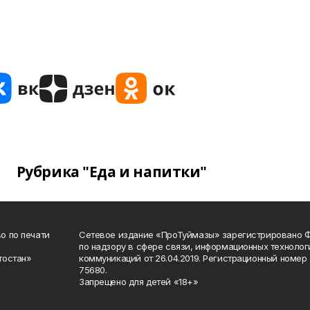
Рубрика "Еда и напитки"
о по печати
Сетевое издание «ПроТуймазы» зарегистрировано 
по надзору в сфере связи, информационных техноло
тостан»
коммуникаций от 26.04.2019. Регистрационный номе
75680.
Запрещено для детей «18+»