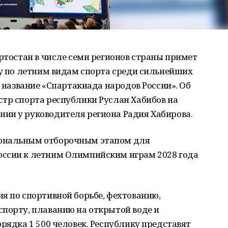
ортостан в числе семи регионов страны примет
ду по летним видам спорта среди сильнейших
т название «Спартакиада народов России». Об
стр спорта республики Руслан Хабибов на
ии у руководителя региона Радия Хабирова.
иональным отборочным этапом для
оссии к летним Олимпийским играм 2028 года
я по спортивной борьбе, фехтованию,
спорту, плаванию на открытой воде и
орядка 1 500 человек. Республику представят