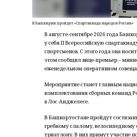
В Башкирии пройдет «Спартакиада народов России»
В августе-сентябре 2026 года Башк
у себя II Всероссийскую спартакиа
спортсменов. С этого года она носи
этом сообщил вице-премьер – мини
еженедельном оперативном совещан
Мероприятие станет главным нац
комплектования сборных команд Р
в Лос-Анджелесе.
В Башкортостане пройдут состязани
гребному слалому, велосипедному 
триатлону. В них примут участие п