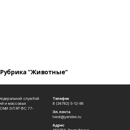
Рубрика "Животные"
Федеральной службой
Телефон
гий и массовых
8 (34782) 5-12-96
р СМИ ЭЛ № ФС 77-
Эл. почта
tvest@yandex.ru
Адрес