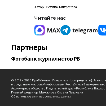
Автор:
Регина Мигранова
Читайте нас
Партнеры
Фотобанк журналистов РБ
© 2019 - 2026 ПроТуймазы. Учредитель (соучредители): Агентств
и средствам массовой информации Республики Башкортостан,
Акционерное общество Издательский дом «Республика Башкор
Главный редактор: Максютова Оксана Павловна
Об использовании персональных данных