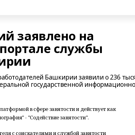
ий заявлено на
портале службы
кирии
ч работодателей Башкирии заявили о 236 тыс
деральной государственной информационн
латформой в сфере занятости и действует как
ография" - "Содействие занятости".
теля с соискателями и службой занятости