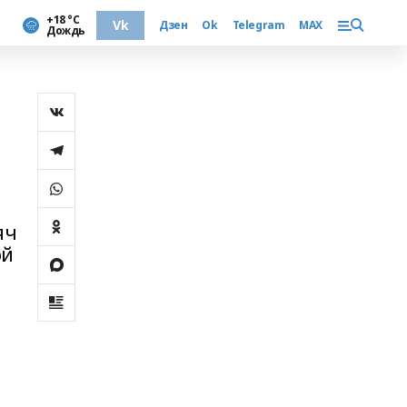
+18 °С
Vk
Дзен
Ok
Telegram
MAX
Дождь
яч
ой