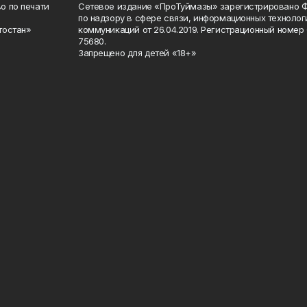
о по печати
Сетевое издание «ПроТуймазы» зарегистрировано 
по надзору в сфере связи, информационных техноло
тостан»
коммуникаций от 26.04.2019. Регистрационный номе
75680.
Запрещено для детей «18+»