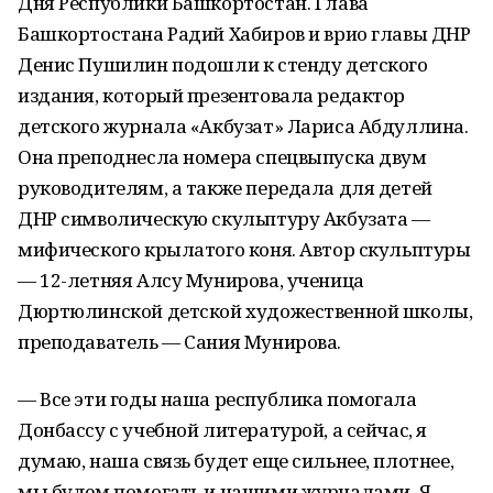
Дня Республики Башкортостан. Глава
Башкортостана Радий Хабиров и врио главы ДНР
Денис Пушилин подошли к стенду детского
издания, который презентовала редактор
детского журнала «Акбузат» Лариса Абдуллина.
Она преподнесла номера спецвыпуска двум
руководителям, а также передала для детей
ДНР символическую скульптуру Акбузата —
мифического крылатого коня. Автор скульптуры
— 12-летняя Алсу Мунирова, ученица
Дюртюлинской детской художественной школы,
преподаватель — Сания Мунирова.
— Все эти годы наша республика помогала
Донбассу с учебной литературой, а сейчас, я
думаю, наша связь будет еще сильнее, плотнее,
мы будем помогать и нашими журналами. Я