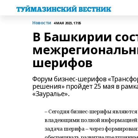
Новости
4 МАЯ 2023, 17:05
В Башкирии сост
межрегиональн
шерифов
Форум бизнес-шерифов «Трансфо
решения» пройдет 25 мая в рамк
«Зауралье».
– Сегодня бизнес-шерифы являютс
владеющими полной информацией п
задача шерифа – через формирован
обеспечивать развитие предпринима