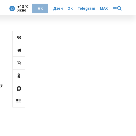
+18 °С
Vk
Дзен
Ok
Telegram
MAX
Ясно
уя