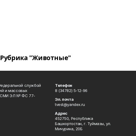
Рубрика "Животные"
Федеральной службой
Телефон
гий и массовых
8 (34782) 5-12-96
р СМИ ЭЛ № ФС 77-
Эл. почта
tvest@yandex.ru
Адрес
452750, Республика
Башкортостан, г. Туймазы, ул.
Мичурина, 20Б