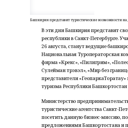
Башкирия представит туристические возможности на 
В эти дни Башкирия представит св
республики в Санкт-Петербурге. У
26 августа, станут ведущие башкир
Национальная Туроператорская комп
фирма «Крекс», «Пилигрим», «Полес
Сулейман трэвэл», «Мир без границ
представители «ГеопаркаТоратау» и
туризма Республики Башкортостан 
Министерство предпринимательства
туристические агентства Санкт-Пет
посетить данную бизнес-миссию, п
предложениями Башкортостана и пр