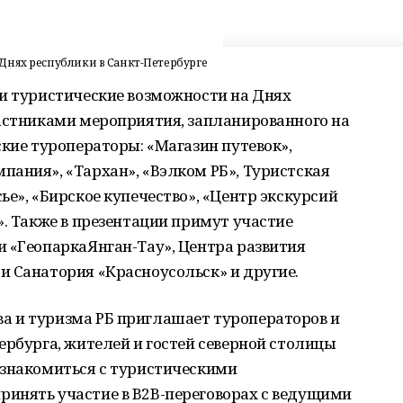
Днях республики в Санкт-Петербурге
ои туристические возможности на Днях
частниками мероприятия, запланированного на
ские туроператоры: «Магазин путевок»,
ания», «Тархан», «Вэлком РБ», Туристская
ье», «Бирское купечество», «Центр экскурсий
». Также в презентации примут участие
 «ГеопаркаЯнган-Тау», Центра развития
и Санатория «Красноусольск» и другие.
 и туризма РБ приглашает туроператоров и
ербурга, жителей и гостей северной столицы
ознакомиться с туристическими
инять участие в B2B-переговорах с ведущими