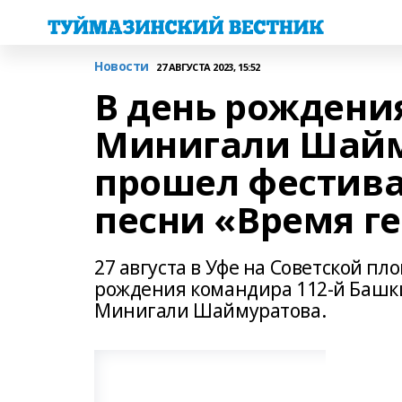
Новости
27 АВГУСТА 2023, 15:52
В день рождения
Минигали Шайм
прошел фестива
песни «Время г
27 августа в Уфе на Советской п
рождения командира 112-й Башки
Минигали Шаймуратова.