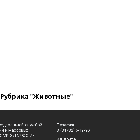
Рубрика "Животные"
Федеральной службой
Телефон
гий и массовых
8 (34782) 5-12-96
р СМИ ЭЛ № ФС 77-
Эл. почта