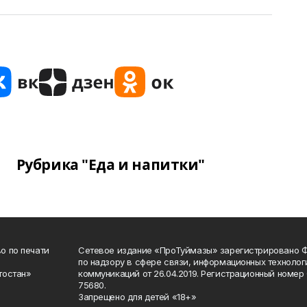
Рубрика "Еда и напитки"
о по печати
Сетевое издание «ПроТуймазы» зарегистрировано 
по надзору в сфере связи, информационных техноло
тостан»
коммуникаций от 26.04.2019. Регистрационный номе
75680.
Запрещено для детей «18+»