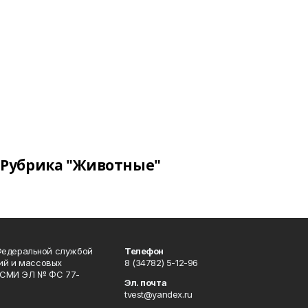
Рубрика "Животные"
Федеральной службой
Телефон
гий и массовых
8 (34782) 5-12-96
р СМИ ЭЛ № ФС 77-
Эл. почта
tvest@yandex.ru