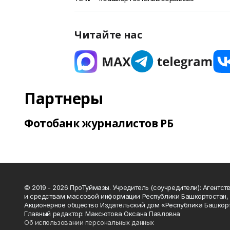
Читайте нас
Партнеры
Фотобанк журналистов РБ
© 2019 - 2026 ПроТуймазы. Учредитель (соучредители): Агентств
и средствам массовой информации Республики Башкортостан,
Акционерное общество Издательский дом «Республика Башкор
Главный редактор: Максютова Оксана Павловна
Об использовании персональных данных