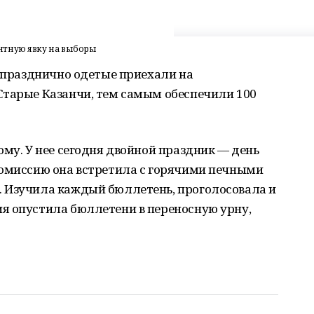
нтную явку на выборы
0 празднично одетые приехали на
Старые Казанчи, тем самым обеспечили 100
ому. У нее сегодня двойной праздник — день
Комиссию она встретила с горячими печными
 Изучила каждый бюллетень, проголосовала и
я опустила бюллетени в переносную урну,