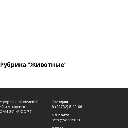
Рубрика "Животные"
Федеральной службой
Телефон
гий и массовых
8 (34782) 5-12-96
р СМИ ЭЛ № ФС 77-
Эл. почта
tvest@yandex.ru