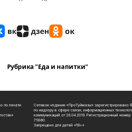
Рубрика "Еда и напитки"
о по печати
Сетевое издание «ПроТуймазы» зарегистрировано 
по надзору в сфере связи, информационных техноло
тостан»
коммуникаций от 26.04.2019. Регистрационный номе
75680.
Запрещено для детей «18+»