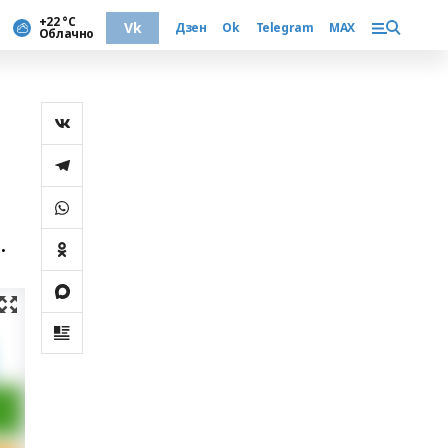
+22 °С
Vk
Дзен
Ok
Telegram
MAX
Облачно
.