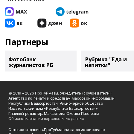
Партнеры
Фотобанк
Рубрика "Еда и
журналистов РБ
напитки"
© 2019 - 2026 ПроТуймазы. Учредитель (соучредители):
Агентство по печати и средствам массовой информации
Республики Башкортостан, Акционерное общество
Издательский дом «Республика Башкортостан»
Главный редактор: Максютова Оксана Павловна
Об использовании персональных данных
Сетевое издание «ПроТуймазы» зарегистрировано