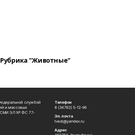
Рубрика "Животные"
Федеральной службой
Телефон
гий и массовых
8 (34782) 5-12-96
р СМИ ЭЛ № ФС 77-
Эл. почта
tvest@yandex.ru
Адрес