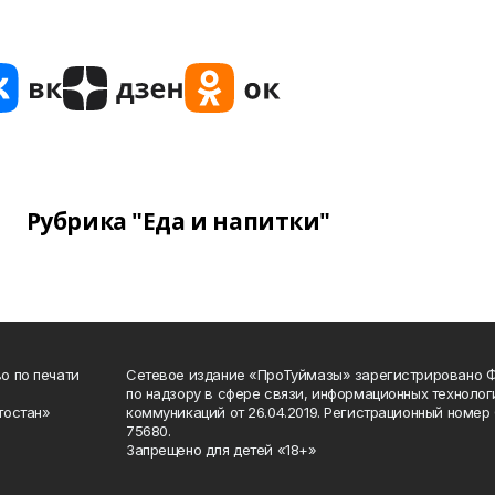
Рубрика "Еда и напитки"
о по печати
Сетевое издание «ПроТуймазы» зарегистрировано 
по надзору в сфере связи, информационных техноло
тостан»
коммуникаций от 26.04.2019. Регистрационный номе
75680.
Запрещено для детей «18+»