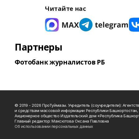
Читайте нас
Партнеры
Фотобанк журналистов РБ
© 2019 - 2026 ПроТуймазы. Учредитель (соучредители): Агентств
и средствам массовой информации Республики Башкортостан,
Акционерное общество Издательский дом «Республика Башкор
Главный редактор: Максютова Оксана Павловна
Об использовании персональных данных