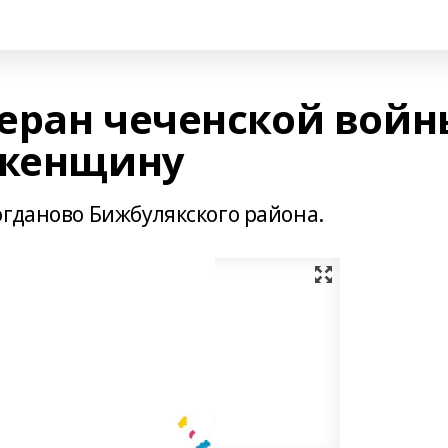
еран чеченской войн
 женщину
огданово Бижбулякского района.