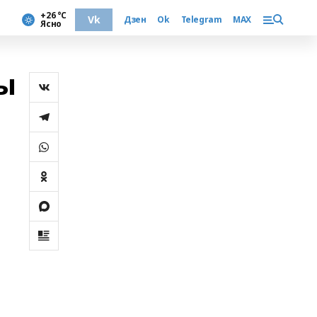
+26 °С
Vk
Дзен
Ok
Telegram
MAX
Ясно
ы