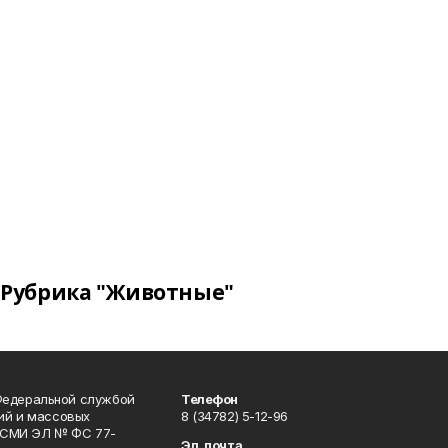
Рубрика "Животные"
Федеральной службой
Телефон
гий и массовых
8 (34782) 5-12-96
р СМИ ЭЛ № ФС 77-
Эл. почта