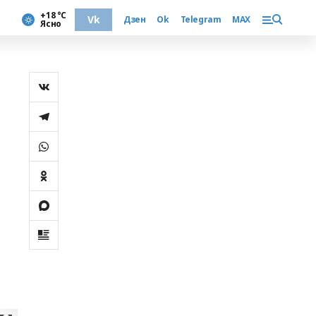
+18 °С
Vk
Дзен
Ok
Telegram
MAX
Ясно