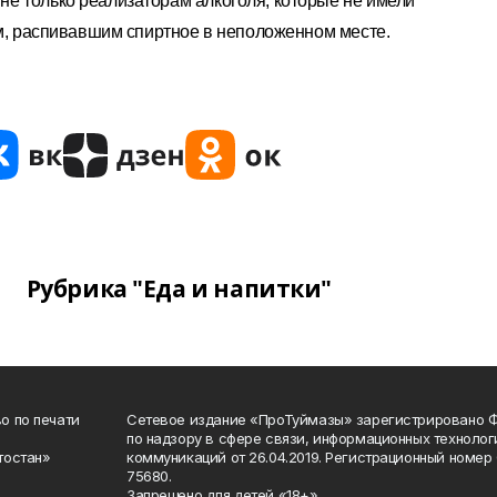
е только реализаторам алкоголя, которые не имели
ям, распивавшим спиртное в неположенном месте.
Рубрика "Еда и напитки"
о по печати
Сетевое издание «ПроТуймазы» зарегистрировано 
по надзору в сфере связи, информационных техноло
тостан»
коммуникаций от 26.04.2019. Регистрационный номе
75680.
Запрещено для детей «18+»