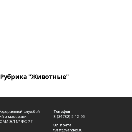
Рубрика "Животные"
Федеральной службой
Телефон
гий и массовых
8 (34782) 5-12-96
р СМИ ЭЛ № ФС 77-
Эл. почта
tvest@yandex.ru