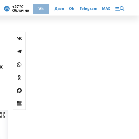
+27 °С
Vk
Дзен
Ok
Telegram
MAX
Облачно
х