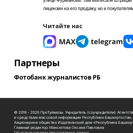
улице Фурманова. Там выписали штрафы н
лицензии на его продажу, но и покупател
Читайте нас
Партнеры
Фотобанк журналистов РБ
© 2019 - 2026 ПроТуймазы. Учредитель (соучредители): Агентств
и средствам массовой информации Республики Башкортостан,
Акционерное общество Издательский дом «Республика Башкор
Главный редактор: Максютова Оксана Павловна
Об использовании персональных данных