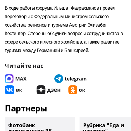
В ходе работы
форума Ильшат Фазрахманов
провёл
переговоры
с Федеральным
м
инистром сельского
хозяйства, регионов и туризма Австрии Элизабет
Кестингер. Стороны
обсудили вопросы
сотрудничеств
а
в
сфере сельского и лесного хозяйства, а также
развитие
туризма
между Германией и Башкирией
.
Читайте нас
Партнеры
Фотобанк
Рубрика "Еда и
журналистов РБ
напитки"