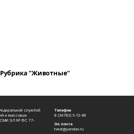
Рубрика "Животные"
Федеральной службой
Телефон
гий и массовых
8 (34782) 5-12-96
р СМИ ЭЛ № ФС 77-
Эл. почта
tvest@yandex.ru