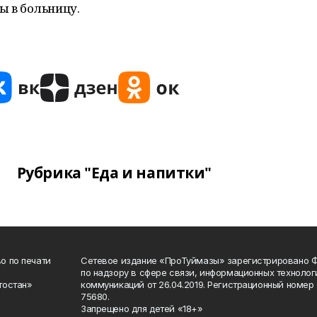
ы в больницу.
Рубрика "Еда и напитки"
о по печати
Сетевое издание «ПроТуймазы» зарегистрировано 
по надзору в сфере связи, информационных техноло
тостан»
коммуникаций от 26.04.2019. Регистрационный номе
75680.
Запрещено для детей «18+»