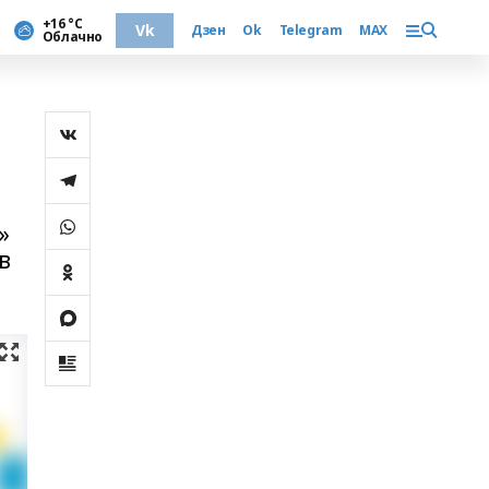
+16 °С
Vk
Дзен
Ok
Telegram
MAX
Облачно
»
в