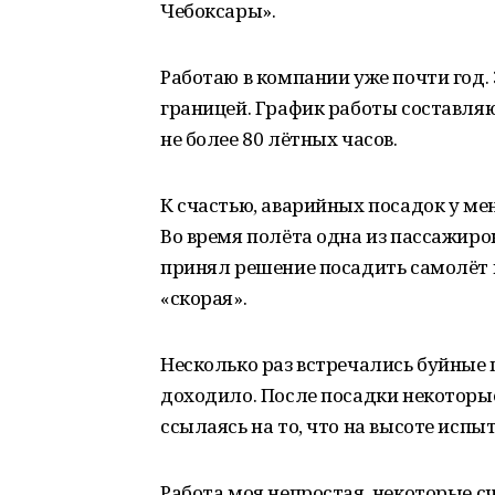
Чебоксары».
Работаю в компании уже почти год. 
границей. График работы составляю
не более 80 лётных часов.
К счастью, аварийных посадок у ме
Во время полёта одна из пассажиро
принял решение посадить самолёт 
«скорая».
Несколько раз встречались буйные 
доходило. После посадки некоторые
ссылаясь на то, что на высоте исп
Работа моя непростая, некоторые сч