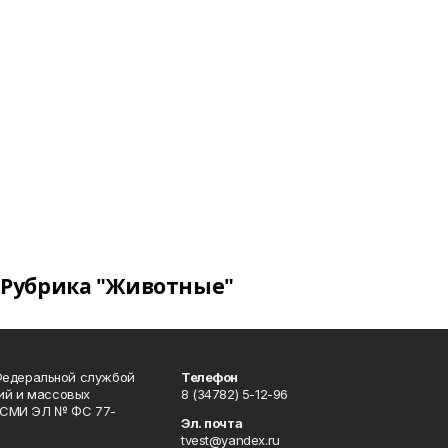
Рубрика "Животные"
Федеральной службой
Телефон
гий и массовых
8 (34782) 5-12-96
р СМИ ЭЛ № ФС 77-
Эл. почта
tvest@yandex.ru