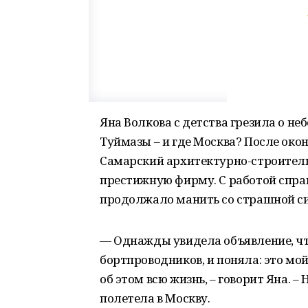
Яна Волкова с детства грезила о не
Туймазы – и где Москва? После око
Самарский архитектурно-строитель
престижную фирму. С работой справ
продолжало манить со страшной с
— Однажды увидела объявление, чт
бортпроводников, и поняла: это мой
об этом всю жизнь, – говорит Яна. 
полетела в Москву.