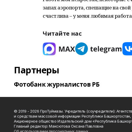
запах аэропорта, спешащие на свой 
счастлива – у меня любимая работа
Читайте нас
Партнеры
Фотобанк журналистов РБ
© 2019 - 2026 ПроТуймазы. Учредитель (соучредители): Агентств
и средствам массовой информации Республики Башкортостан,
Акционерное общество Издательский дом «Республика Башкор
Главный редактор: Максютова Оксана Павловна
Об использовании персональных данных