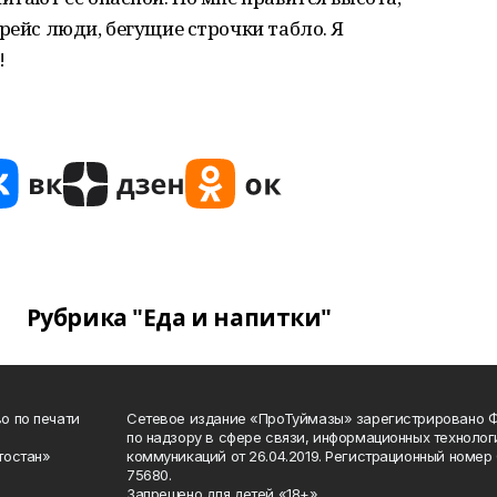
рейс люди, бегущие строчки табло. Я
!
Рубрика "Еда и напитки"
о по печати
Сетевое издание «ПроТуймазы» зарегистрировано 
по надзору в сфере связи, информационных техноло
тостан»
коммуникаций от 26.04.2019. Регистрационный номе
75680.
Запрещено для детей «18+»