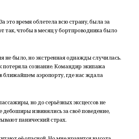
За это время облетела всю страну, была за
т так, чтобы в месяц у бортпроводника было
ня не было, но экстренная однажды случилась.
к потеряла сознание. Командир экипажа
в ближайшем аэропорту, где нас ждала
пассажиры, но до серьёзных эксцессов не
 дебоширы извинялись за своё поведение,
ытывают панический страх.
итают её опасной. Но мне нравится высота,