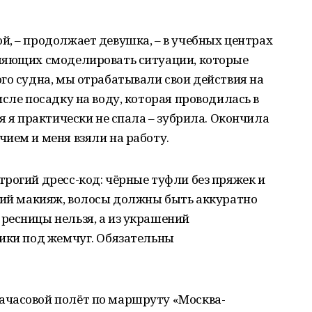
, – продолжает девушка, – в учебных центрах
ляющих смоделировать ситуации, которые
го судна, мы отрабатывали свои действия на
сле посадку на воду, которая проводилась в
я я практически не спала – зубрила. Окончила
ием и меня взяли на работу.
рогий дресс-код: чёрные туфли без пряжек и
ский макияж, волосы должны быть аккуратно
ресницы нельзя, а из украшений
дики под жемчуг. Обязательны
ачасовой полёт по маршруту «Москва-