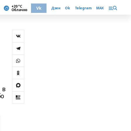
+20 °С
Vk
Дзен
Ok
Telegram
MAX
Облачно
 в
бо