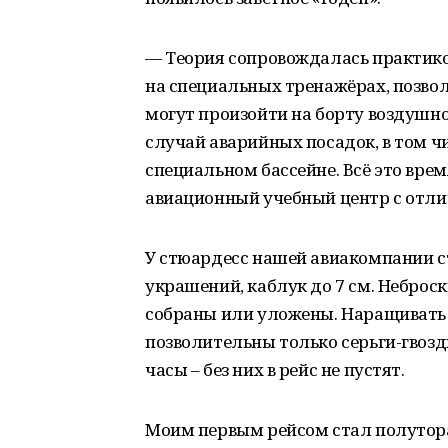
— Теория сопровождалась практикой
на специальных тренажёрах, позво
могут произойти на борту воздушно
случай аварийных посадок, в том чи
специальном бассейне. Всё это врем
авиационный учебный центр с отлич
У стюардесс нашей авиакомпании ст
украшений, каблук до 7 см. Небро
собраны или уложены. Наращивать 
позволительны только серьги-гвоз
часы – без них в рейс не пустят.
Моим первым рейсом стал полутор