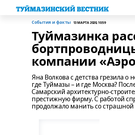
События и факты
13 МАРТА 2020, 10:59
Туймазинка рас
бортпроводницы
компании «Аэр
Яна Волкова с детства грезила о 
где Туймазы – и где Москва? Пос
Самарский архитектурно-строите
престижную фирму. С работой спр
продолжало манить со страшной 