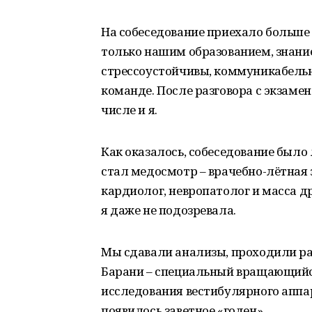
На собеседование приехало больше 
только нашим образованием, знание
стрессоустойчивы, коммуникабельн
команде. После разговора с экзаме
числе и я.
Как оказалось, собеседование было
стал медосмотр – врачебно-лётная 
кардиолог, невропатолог и масса д
я даже не подозревала.
Мы сдавали анализы, проходили ра
Барани – специальный вращающийся
исследования вестибулярного аппар
появилось заветное «годен».