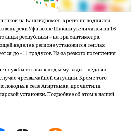
сылкой на Башгидромет, в регионе поднялся
Уровень реки Уфа возле Шакши увеличился на 16
столицы республики – на три сантиметра.
ющей неделе в регионе установится теплая
ется до +11 градусов. Из-за резкого потепления
е службы готовы к подъему воды – недавно
случае чрезвычайной ситуации. Кроме того,
половодья в селе Агиртамак, прочистили
аровой установки. Подробнее об этом в нашей