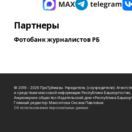
Партнеры
Фотобанк журналистов РБ
© 2019 - 2026 ПроТуймазы. Учредитель (соучредители): Агентств
и средствам массовой информации Республики Башкортостан,
Акционерное общество Издательский дом «Республика Башкор
Главный редактор: Максютова Оксана Павловна
Об использовании персональных данных