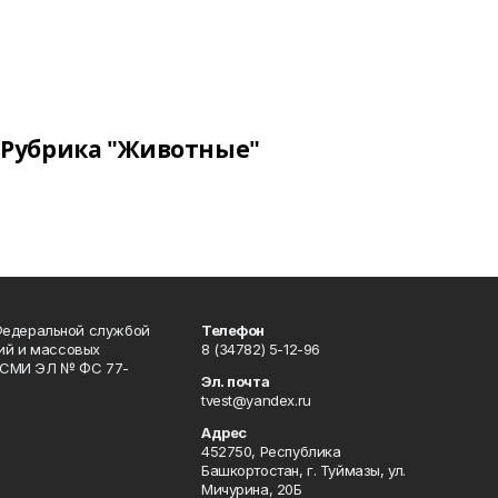
Рубрика "Животные"
Федеральной службой
Телефон
гий и массовых
8 (34782) 5-12-96
р СМИ ЭЛ № ФС 77-
Эл. почта
tvest@yandex.ru
Адрес
452750, Республика
Башкортостан, г. Туймазы, ул.
Мичурина, 20Б