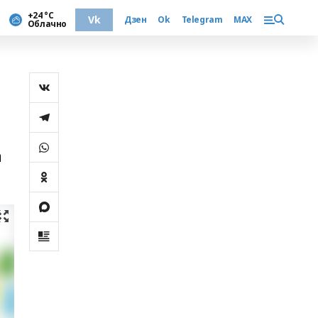
+24 °С
Vk
Дзен
Ok
Telegram
MAX
Облачно
а