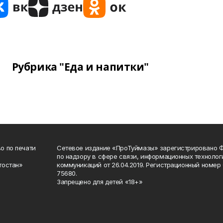
Рубрика "Еда и напитки"
о по печати
Сетевое издание «ПроТуймазы» зарегистрировано 
по надзору в сфере связи, информационных техноло
тостан»
коммуникаций от 26.04.2019. Регистрационный номе
75680.
Запрещено для детей «18+»