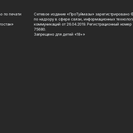
о по печати
Сетевое издание «ПроТуймазы» зарегистрировано 
по надзору в сфере связи, информационных техноло
тостан»
коммуникаций от 26.04.2019. Регистрационный номе
75680.
Запрещено для детей «18+»