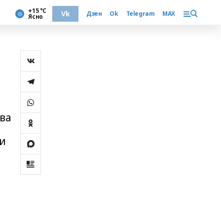
+15 °С
Vk
Дзен
Ok
Telegram
MAX
Ясно
ва
ии