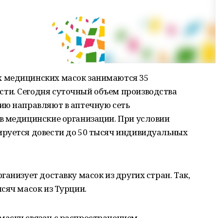
 медицинских масок занимаются 35
ти. Сегодня суточный объем производства
ию направляют в аптечную сеть
в медицинские организации. При условии
руется довести до 50 тысяч индивидуальных
анизует доставку масок из других стран. Так,
сяч масок из Турции.
аски связан с распространением