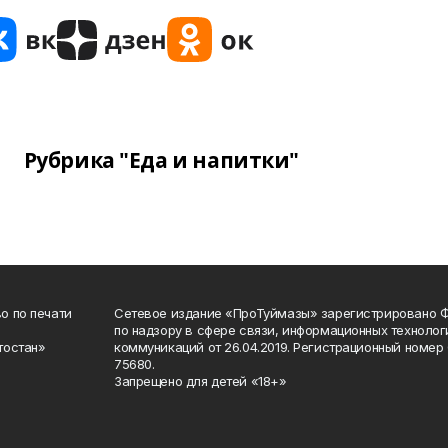
Рубрика "Еда и напитки"
о по печати
Сетевое издание «ПроТуймазы» зарегистрировано 
по надзору в сфере связи, информационных техноло
тостан»
коммуникаций от 26.04.2019. Регистрационный номе
75680.
Запрещено для детей «18+»