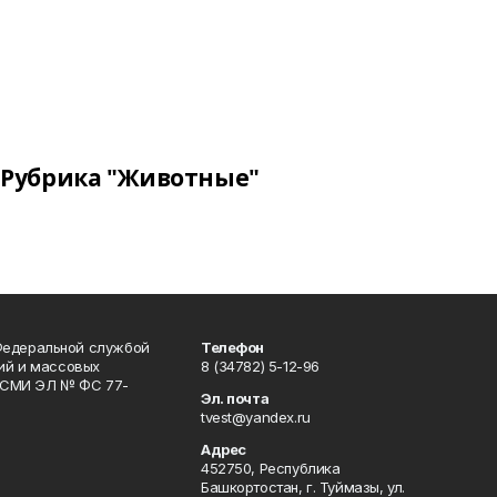
Рубрика "Животные"
Федеральной службой
Телефон
гий и массовых
8 (34782) 5-12-96
р СМИ ЭЛ № ФС 77-
Эл. почта
tvest@yandex.ru
Адрес
452750, Республика
Башкортостан, г. Туймазы, ул.