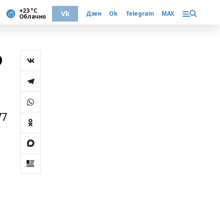
+23 °С
Vk
Дзен
Ok
Telegram
MAX
Облачно
о
77