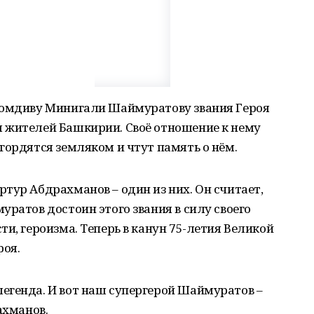
комдиву Минигали Шаймуратову звания Героя
 жителей Башкирии. Своё отношение к нему
гордятся земляком и чтут память о нём.
тур Абдрахманов – один из них. Он считает,
уратов достоин этого звания в силу своего
и, героизма. Теперь в канун 75-летия Великой
роя.
егенда. И вот наш супергерой Шаймуратов –
ахманов.