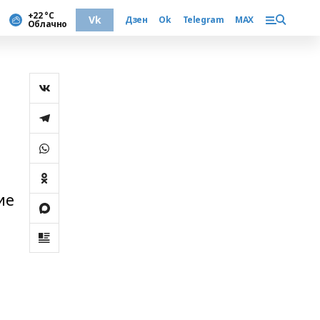
+22 °С
Vk
Дзен
Ok
Telegram
MAX
Облачно
ие