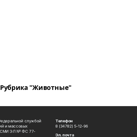
Рубрика "Животные"
Федеральной службой
Телефон
гий и массовых
8 (34782) 5-12-96
р СМИ ЭЛ № ФС 77-
Эл. почта