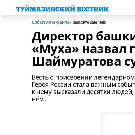
События и факты
30 МАРТА 2020, 19:53
Директор башк
«Муха» назвал 
Шаймуратова с
Весть о присвоении легендарно
Героя России стала важным собы
к нему высказали десятки людей,
нём.