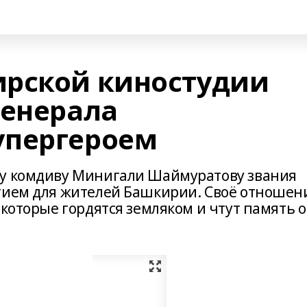
ирской киностудии
генерала
упергероем
му комдиву Минигали Шаймуратову звания
тием для жителей Башкирии. Своё отношен
 которые гордятся земляком и чтут память о