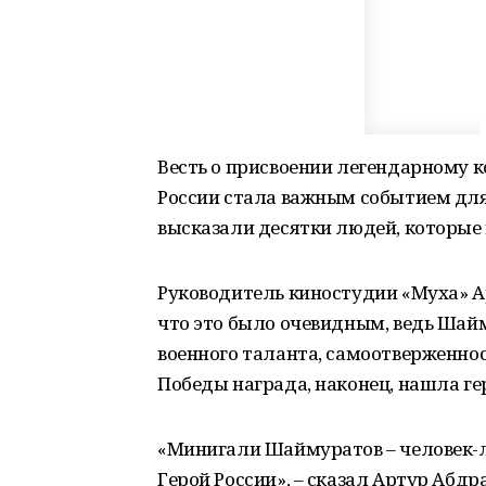
Весть о присвоении легендарному 
России стала важным событием для
высказали десятки людей, которые 
Руководитель киностудии «Муха» Ар
что это было очевидным, ведь Шайм
военного таланта, самоотверженност
Победы награда, наконец, нашла ге
«Минигали Шаймуратов – человек-л
Герой России», – сказал Артур Абдр