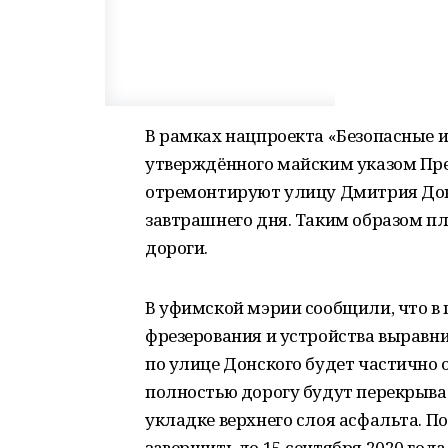
В рамках нацпроекта «Безопасные 
утверждённого майским указом Пре
отремонтируют улицу Дмитрия Дон
завтрашнего дня. Таким образом п
дороги.
В уфимской мэрии сообщили, что в
фрезерования и устройства выравн
по улице Донского будет частично 
полностью дорогу будут перекрыва
укладке верхнего слоя асфальта. П
завершить до 15 сентября 2020 года