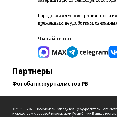
Городская администрация просит ж
временным неудобствам, связанным
Читайте нас
Партнеры
Фотобанк журналистов РБ
© 2019 - 2026 ПроТуймазы. Учредитель (соучредители): Агентств
и средствам массовой информации Республики Башкортостан,