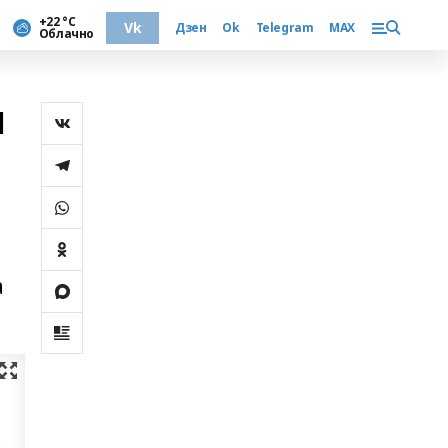
+22 °С
Vk
Дзен
Ok
Telegram
MAX
Облачно
я
а