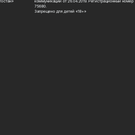
тостан»
коммуникаций от 26.04.2019. Регистрационный номе
75680.
Запрещено для детей «18+»