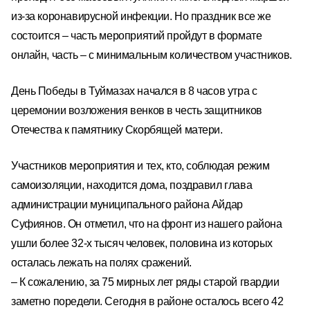
и
з-за коронавирусной инфекции.
Но праздник все же
состоится – часть мероприятий пройдут в формате
онлайн, часть – с минимальным количеством участников.
День Победы в Туймазах начался в
8 часов утра
с
церемонии возложения венков в честь защитников
Отечества к
памятник
у
Скорбящей матери
.
Участников мероприятия
и тех, кто, соблюдая режим
самоизоляции, находится дома, поздравил глава
администрации муниципального района Айдар
Суфиянов. Он отметил, что на фронт из нашего района
ушли более 32-х тысяч человек, половина из которых
осталась лежать на полях сражений.
–
К сожалению, за 75 мирных лет ряды старой гвардии
заметно поредели. Сегодня в районе осталось всего 42