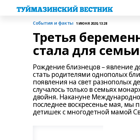
События и факты
1 ИЮНЯ 2020, 13:28
Третья беремен
стала для семь
Рождение близнецов – явление до
стать родителями однополых близ
появления на свет разнополых де
случалось только в семьях монарх
двойня. Накануне Международног
последнее воскресенье мая, мы п
детишек с многодетной мамой С