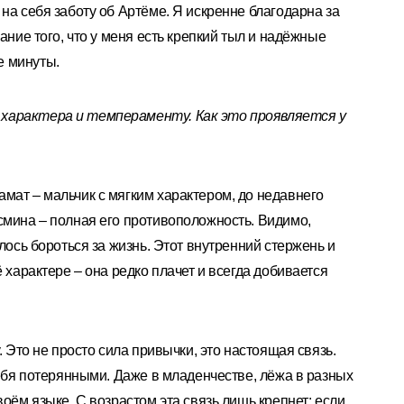
на себя заботу об Артёме. Я искренне благодарна за
ание того, что у меня есть крепкий тыл и надёжные
е минуты.
характера и темпераменту. Как это проявляется у
мат – мальчик с мягким характером, до недавнего
смина – полная его противоположность. Видимо,
шлось бороться за жизнь. Этот внутренний стержень и
ё характере – она редко плачет и всегда добивается
. Это не просто сила привычки, это настоящая связь.
себя потерянными. Даже в младенчестве, лёжа в разных
воём языке. С возрастом эта связь лишь крепнет: если