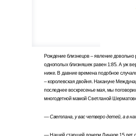
Рождение близнецов – явление довольно р
однополых близняшек равен 1:85. А уж ве
ниже. В давние времена подобное случалос
– королевская двойня. Накануне Междунар
последнее воскресенье мая, мы поговорил
многодетной мамой Светланой Шерматов
— Светлана, у вас четверо детей, а в н
— Нашей старшей дочери Линаре 15 лет, с