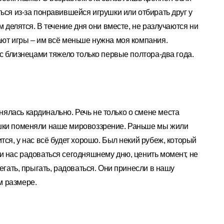
ься из-за понравившейся игрушки или отбирать друг у
м делятся. В течение дня они вместе, не разлучаются ни
ают игры – им всё меньше нужна моя компания.
 с близнецами тяжело только первые полтора-два года.
ялась кардинально. Речь не только о смене места
яшки поменяли наше мировоззрение. Раньше мы жили
тся, у нас всё будет хорошо. Был некий рубеж, который
и нас радоваться сегодняшнему дню, ценить момент, не
бегать, прыгать, радоваться. Они принесли в нашу
м размере.