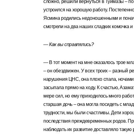
сложно, решили вернуться в Туймазы – по
устроился на хорошую работу. Постепенно
Ясмина родились недоношенными и понача
смотрели на два наших сладких комочка 
— Как вы справлялись?
— В тот момент на мне оказалось трое мл
– он обездвижен. У всех троих – разный 
нарушения ЦНС, она плохо спала, ночами 
засыпала прямо на ходу. К счастью, Азам
мере сил, но ему приходилось много рабо
старшая дочь – она могла посидеть с млад
трудности, мы были счастливы. Дети хор
последствия преждевременных родов. Про
наблюдать их развитие доставляло такую р