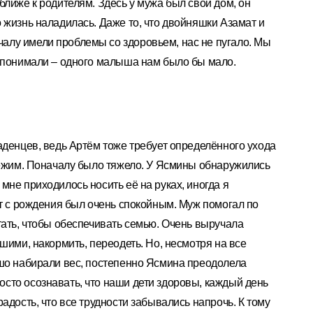
ближе к родителям. Здесь у мужа был свой дом, он
 жизнь наладилась. Даже то, что двойняшки Азамат и
лу имели проблемы со здоровьем, нас не пугало. Мы
и понимали – одного малыша нам было бы мало.
аденцев, ведь Артём тоже требует определённого ухода
режим. Поначалу было тяжело. У Ясмины обнаружились
мне приходилось носить её на руках, иногда я
ат с рождения был очень спокойным. Муж помогал по
тать, чтобы обеспечивать семью. Очень выручала
шими, накормить, переодеть. Но, несмотря на все
ошо набирали вес, постепенно Ясмина преодолела
сто осознавать, что наши дети здоровы, каждый день
адость, что все трудности забывались напрочь. К тому