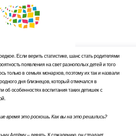
едкое. Если верить статистике, шанс стать родителями
роятность появления на свет разнополых детей и того
ь только в семьях монархов, поэтому их так и назвали
одного дня близнецов, который отмечался в
и об особенностях воспитания таких детишек с
ой.
аше время это роскошь. Как вы на это решились?
ыну Артёму – девять. К сожалению, он страдает