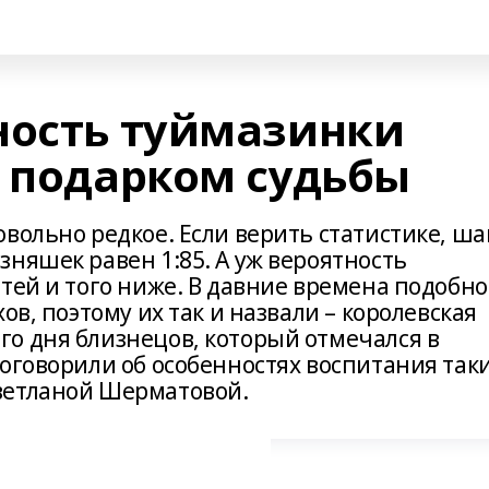
ность туймазинки
и подарком судьбы
вольно редкое. Если верить статистике, ша
няшек равен 1:85. А уж вероятность
тей и того ниже. В давние времена подобно
ов, поэтому их так и назвали – королевская
о дня близнецов, который отмечался в
оговорили об особенностях воспитания так
ветланой Шерматовой.