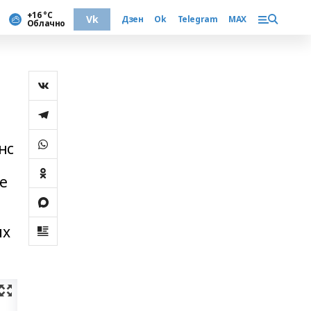
+16 °С
Vk
Дзен
Ok
Telegram
MAX
Облачно
нс
е
их