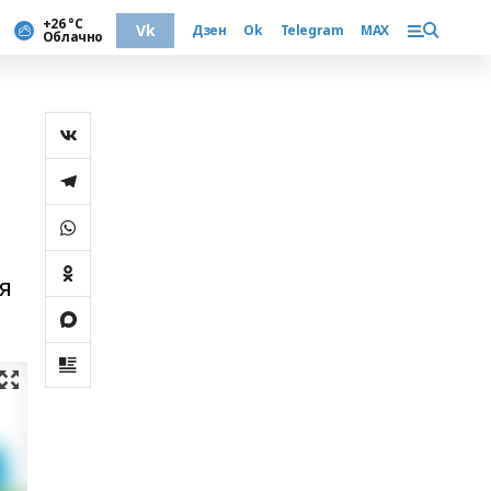
+26 °С
Vk
Дзен
Ok
Telegram
MAX
Облачно
я