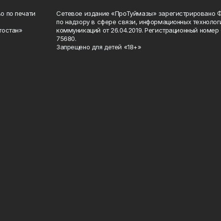
о по печати
Сетевое издание «ПроТуймазы» зарегистрировано 
по надзору в сфере связи, информационных техноло
тостан»
коммуникаций от 26.04.2019. Регистрационный номе
75680.
Запрещено для детей «18+»