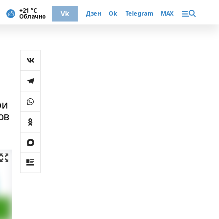
+21 °С
Vk
Дзен
Ok
Telegram
MAX
Облачно
ри
ов