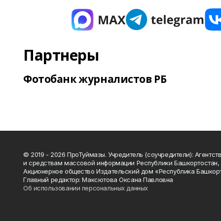
Партнеры
Фотобанк журналистов РБ
© 2019 - 2026 ПроТуймазы. Учредитель (соучредители): Агентств
и средствам массовой информации Республики Башкортостан,
Акционерное общество Издательский дом «Республика Башкор
Главный редактор: Максютова Оксана Павловна
Об использовании персональных данных