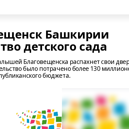
вещенск Башкирии
тво детского сада
алышей Благовещенска распахнет свои две
тельство было потрачено более 130 миллион
спубликанского бюджета.