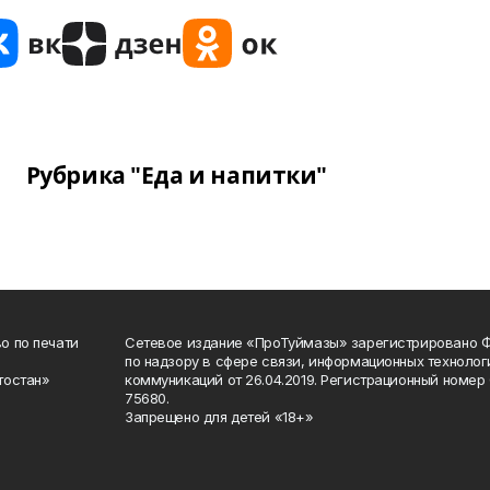
Рубрика "Еда и напитки"
о по печати
Сетевое издание «ПроТуймазы» зарегистрировано 
по надзору в сфере связи, информационных техноло
тостан»
коммуникаций от 26.04.2019. Регистрационный номе
75680.
Запрещено для детей «18+»