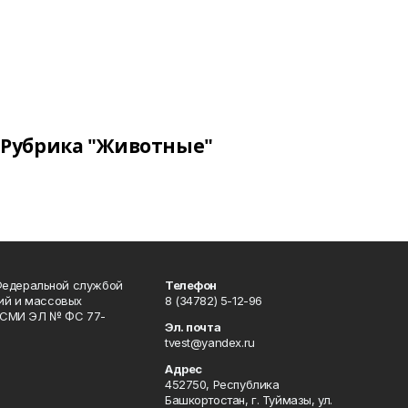
Рубрика "Животные"
Федеральной службой
Телефон
гий и массовых
8 (34782) 5-12-96
р СМИ ЭЛ № ФС 77-
Эл. почта
tvest@yandex.ru
Адрес
452750, Республика
Башкортостан, г. Туймазы, ул.