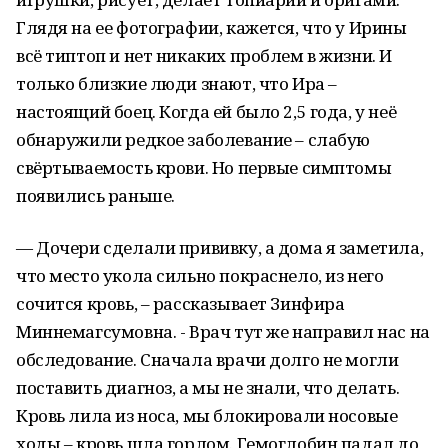
Глядя на ее фотографии, кажется, что у Ирины
всё типтоп и нет никаких проблем в жизни. И
только близкие люди знают, что Ира –
настоящий боец. Когда ей было 2,5 года, у неё
обнаружили редкое заболевание – слабую
свёртываемость крови. Но первые симптомы
появились раньше.
— Дочери сделали прививку, а дома я заметила,
что место укола сильно покраснело, из него
сочится кровь, – рассказывает Зинфира
Миннемагсумовна. - Врач тут же направил нас на
обследование. Сначала врачи долго не могли
поставить диагноз, а мы не знали, что делать.
Кровь лила из носа, мы блокировали носовые
ходы – кровь шла горлом. Гемоглобин падал до