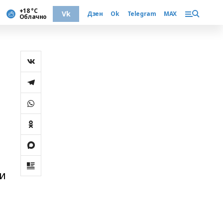
+18 °С
Vk
Дзен
Ok
Telegram
MAX
Облачно
я
ки