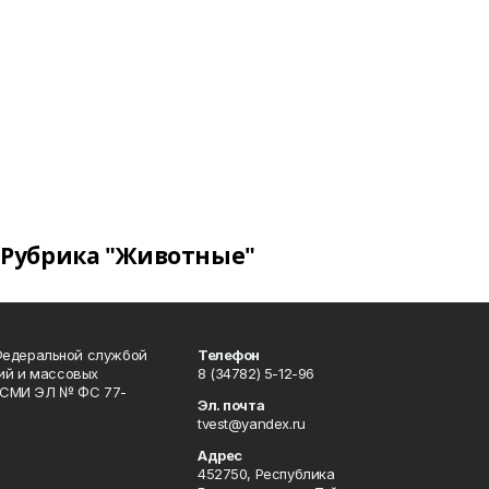
Рубрика "Животные"
Федеральной службой
Телефон
гий и массовых
8 (34782) 5-12-96
р СМИ ЭЛ № ФС 77-
Эл. почта
tvest@yandex.ru
Адрес
452750, Республика