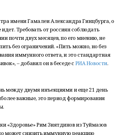
тра имени Гамалеи Александра Гинцбурга, о
 идет. Требовать от россиян соблюдать
ии почти двух месяцев, по его мнению, не
пить без ограничений. «Пить можно, но без
ания иммунного ответа, и это стандартная
вок», – добавил он в беседе с
РИА Новости
.
нь между двумя инъекциями и еще 21 день
наиболее важные, это период формирования
ы.
и «Здоровье» Рим Зиятдинов из Туймазов
ьно может снизить иммунную реакцию