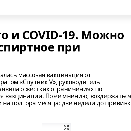
о и COVID-19. Можно
 спиртное при
ачалась массовая вакцинация от
атом «Спутник V», руководитель
аявила о жестких ограничениях по
я вакцинации. По ее мнению, воздержатьс
м на полтора месяца: две недели до привив