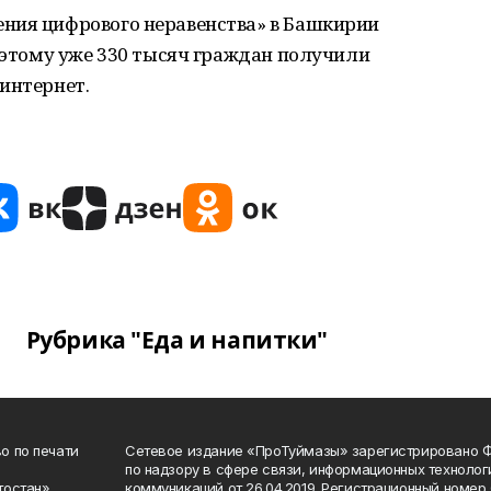
ния цифрового неравенства» в Башкирии
я этому уже 330 тысяч граждан получили
интернет.
Рубрика "Еда и напитки"
о по печати
Сетевое издание «ПроТуймазы» зарегистрировано 
по надзору в сфере связи, информационных техноло
тостан»
коммуникаций от 26.04.2019. Регистрационный номе