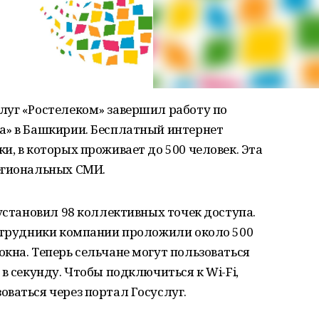
луг «Ростелеком» завершил работу по
а» в Башкирии. Бесплатный интернет
и, в которых проживает до 500 человек. Эта
егиональных СМИ.
 установил 98 коллективных точек доступа.
сотрудники компании проложили около 500
кна. Теперь сельчане могут пользоваться
в секунду. Чтобы подключиться к Wi-Fi,
ваться через портал Госуслуг.