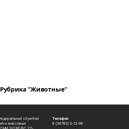
Рубрика "Животные"
Федеральной службой
Телефон
гий и массовых
8 (34782) 5-12-96
р СМИ ЭЛ № ФС 77-