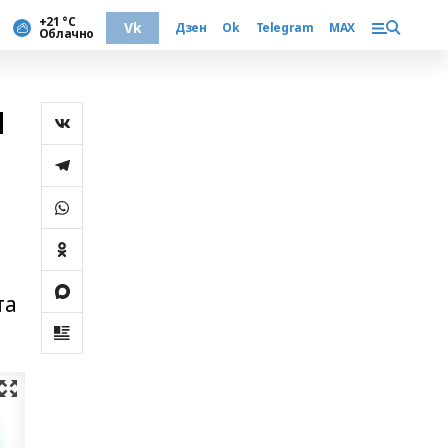
+21 °С
Vk
Дзен
Ok
Telegram
MAX
Облачно
м
та