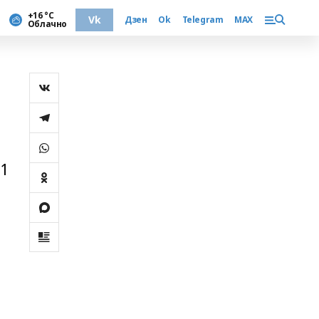
+16 °С
Vk
Дзен
Ok
Telegram
MAX
Облачно
21