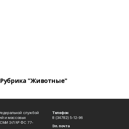
Рубрика "Животные"
Федеральной службой
Телефон
гий и массовых
8 (34782) 5-12-96
р СМИ ЭЛ № ФС 77-
Эл. почта