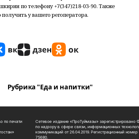
кирии по телефону +7(347)218-03-90. Также
получить у вашего регоператора.
Рубрика "Еда и напитки"
о по печати
Сетевое издание «ПроТуймазы» зарегистрировано 
по надзору в сфере связи, информационных техноло
тостан»
коммуникаций от 26.04.2019. Регистрационный номе
75680.