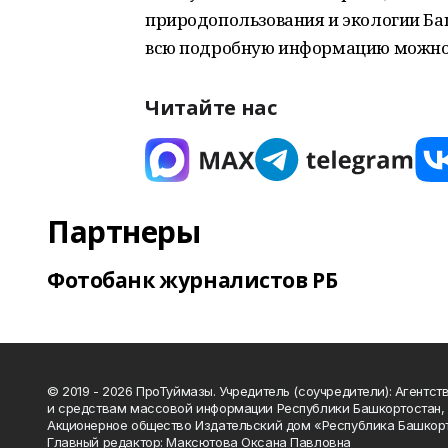
природопользования и экологии Баш
всю подробную информацию можно 
Читайте нас
Партнеры
Фотобанк журналистов РБ
© 2019 - 2026 ПроТуймазы. Учредитель (соучредители): Агентств
и средствам массовой информации Республики Башкортостан,
Акционерное общество Издательский дом «Республика Башкор
Главный редактор: Максютова Оксана Павловна