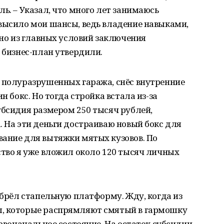
ь. – Указал, что много лет занимаюсь
овысило мои шансы, ведь владение навыками,
дно из главных условий заключения
й бизнес-план утвердили.
е полуразрушенных гаража, снёс внутренние
н бокс. Но тогда стройка встала из-за
убсидия размером 250 тысяч рублей,
. На эти деньги достраиваю новый бокс для
вание для вытяжки мятых кузовов. По
ство я уже вложил около 120 тысяч личных
обрёл стапельную платформу. Жду, когда из
ы, которые распрямляют смятый в гармошку
ервоначальное состояние. На остаток субсидии