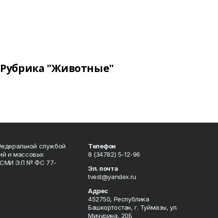
Рубрика "Животные"
Федеральной службой
Телефон
гий и массовых
8 (34782) 5-12-96
р СМИ ЭЛ № ФС 77-
Эл. почта
tvest@yandex.ru
Адрес
452750, Республика
Башкортостан, г. Туймазы, ул.
Мичурина, 20Б