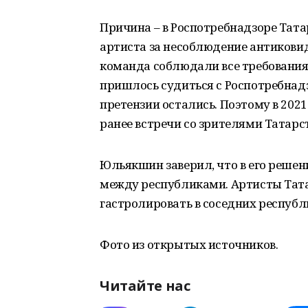
Причина – в Роспотребнадзоре Тата
артиста за несоблюдение антиковид
команда соблюдали все требования, 
пришлось судиться с Роспотребнадз
претензии остались. Поэтому в 202
ранее встречи со зрителями Татарс
Юльякшин заверил, что в его реше
между республиками. Артисты Тата
гастролировать в соседних республ
Фото из открытых источников.
Читайте нас