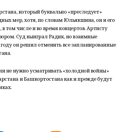
рстана, который буквально «преследует»
ных мер, хотя, по словам Юльякшина, он и его
в том числе и во время концертов. Артисту
ором. Суд выиграл Радик, но взаимные
1 году он решил отменить все запланированные
тана.
нии не нужно усматривать «холодной войны»
рстана и Башкортостана как и прежде будут
иках.