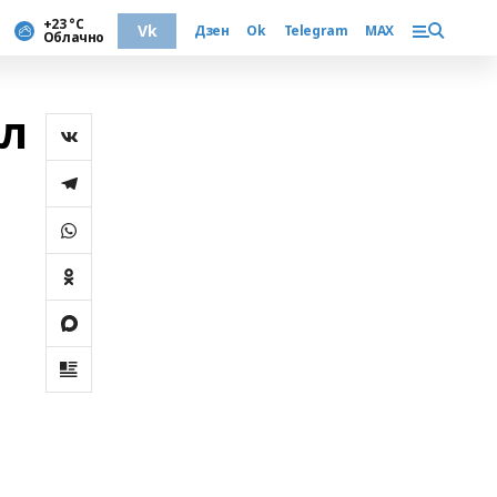
+23 °С
Vk
Дзен
Ok
Telegram
MAX
Облачно
ил